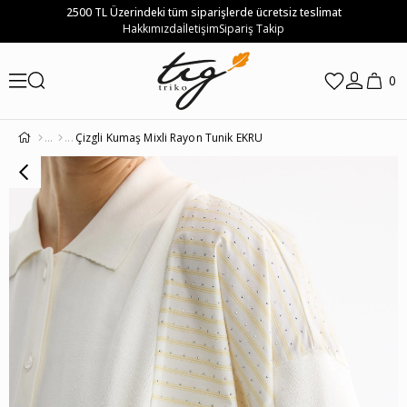
2500 TL Üzerindeki tüm siparişlerde ücretsiz teslimat
Hakkımızda
İletişim
Sipariş Takip
0
Çizgli Kumaş Mixli Rayon Tunik EKRU