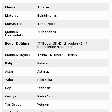
Menşei
Türkiye
Materyal
Belirtilmemiş
Kumaş Tipi
Triko
Poplin
Manken
"1" bedendir
Üzerindeki
Beden Dağılımı
"1" Beden:38-40, "2" beden 42-44
bedenlerine hitap eder
Manken Ölçüleri
178cm 81/58/90 "36 Beden"
Kalıp
Relaxed
Astar
Astarsız
Yaka
Polo Yaka
Boy
Standart
Cinsiyet
Kadın / Kız
Yaş Grubu
Yetişkin