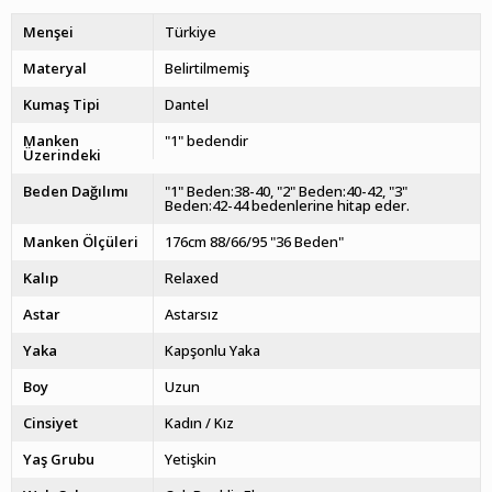
Menşei
Türkiye
Materyal
Belirtilmemiş
Kumaş Tipi
Dantel
Manken
"1" bedendir
Üzerindeki
Beden Dağılımı
"1" Beden:38-40, "2" Beden:40-42, "3"
Beden:42-44 bedenlerine hitap eder.
Manken Ölçüleri
176cm 88/66/95 "36 Beden"
Kalıp
Relaxed
Astar
Astarsız
Yaka
Kapşonlu Yaka
Boy
Uzun
Cinsiyet
Kadın / Kız
Yaş Grubu
Yetişkin