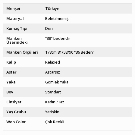
Menşei
Türkiye
Materyal
Belirtilmemiş
Kumaş Tipi
Deri
Manken
"38" bedendir
Üzerindeki
Manken Ölçüleri
178cm 81/58/90 "36 Beden"
Kalıp
Relaxed
Astar
Astarsız
Yaka
Gömlek Yaka
Boy
Standart
Cinsiyet
Kadın / Kız
Yaş Grubu
Yetişkin
Web Color
Çok Renkli