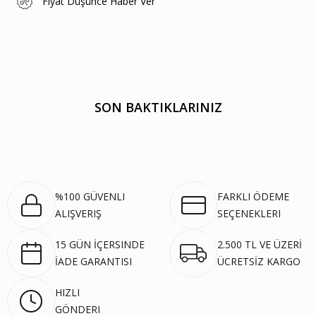
Fiyat Düşünce Haber Ver
SON BAKTIKLARINIZ
%100 GÜVENLI
FARKLI ÖDEME
ALIŞVERIŞ
SEÇENEKLERI
15 GÜN İÇERSINDE
2.500 TL VE ÜZERİ
İADE GARANTISI
ÜCRETSİZ KARGO
HIZLI
GÖNDERI