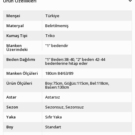
Ürün Özellikleri
Menşei
Türkiye
Materyal
Belirtilmemiş
Kumaş Tipi
Triko
Manken
"1" bedendir
Üzerindeki
Beden Dağılımı
"1" Beden:38-40, "2" beden 42-44
bedenlerine hitap eder
Manken Ölçüleri
180cm 84/63/89
Ürün Ölçüleri
Boy:75cm, Göğüs:115cm, Bel:118cm,
Basen:130cm
Astar
Astarsız
Sezon
Sezonsuz
Sezonsuz
Yaka
Sıfır Yaka
Boy
Standart