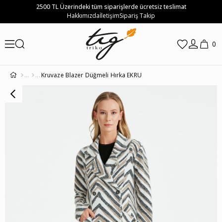
2500 TL Üzerindeki tüm siparişlerde ücretsiz teslimat
Hakkımızda
İletişim
Sipariş Takip
0
Kruvaze Blazer Düğmeli Hırka EKRU