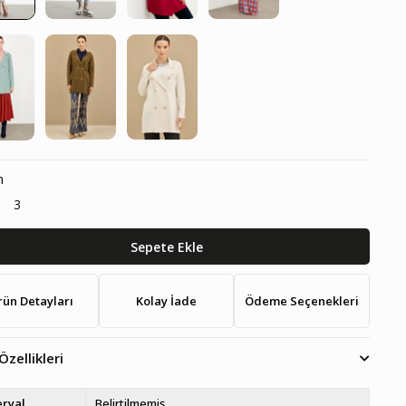
n
3
rün Detayları
Kolay İade
Ödeme Seçenekleri
Özellikleri
ryal
Belirtilmemiş