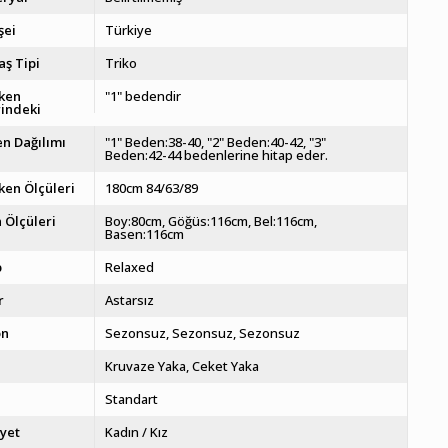
şei
Türkiye
ş Tipi
Triko
ken
"1" bedendir
indeki
n Dağılımı
"1" Beden:38-40, "2" Beden:40-42, "3"
Beden:42-44 bedenlerine hitap eder.
en Ölçüleri
180cm 84/63/89
 Ölçüleri
Boy:80cm, Göğüs:116cm, Bel:116cm,
Basen:116cm
p
Relaxed
r
Astarsız
on
Sezonsuz
Sezonsuz
Sezonsuz
a
Kruvaze Yaka
Ceket Yaka
Standart
iyet
Kadın / Kız