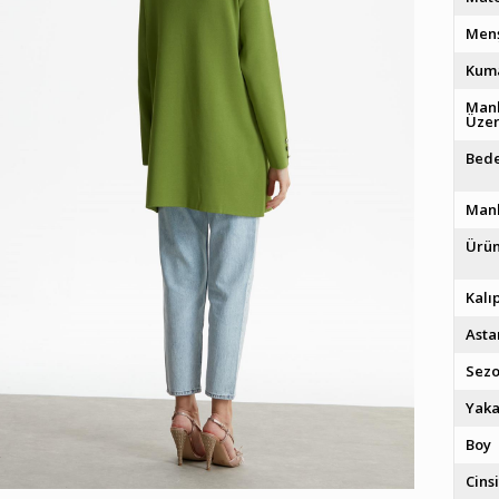
Men
Kuma
Man
Üzer
Bede
Mank
Ürün
Kalı
Asta
Sez
Yak
Boy
Cins