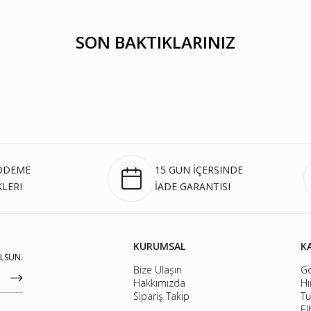
SON BAKTIKLARINIZ
 ÖDEME
15 GÜN İÇERSINDE
LERI
İADE GARANTISI
KURUMSAL
K
OLSUN.
Bize Ulaşın
G
Hakkımızda
Hı
Sipariş Takip
Tu
El