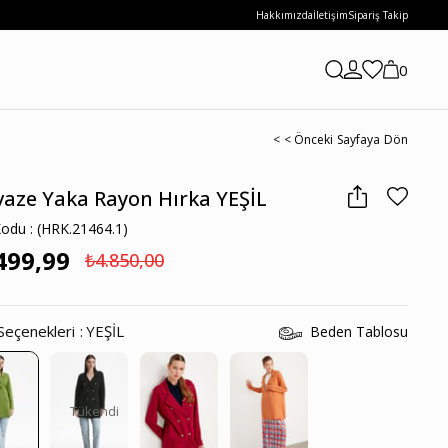
Hakkımızda
İletişim
Sipariş Takip
0
< < Önceki Sayfaya Dön
vaze Yaka Rayon Hırka YEŞİL
Kodu
(HRK.21464.1)
499,99
₺4.850,00
Seçenekleri
YEŞİL
Beden Tablosu
Tükendi