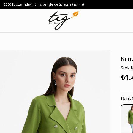
2500 TL Üzerindeki tüm siparişlerde ücretsiz teslimat
Kru
Stok 
₺1.
Renk 