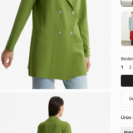
Bede
1
2
Ü
Ürün 
Mate