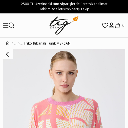
2500 TL Üzerindeki tüm siparişlerde ücretsiz teslimat
Hakkımızda
İletişim
Sipariş Takip
0
Triko Ribanalı Tunik MERCAN