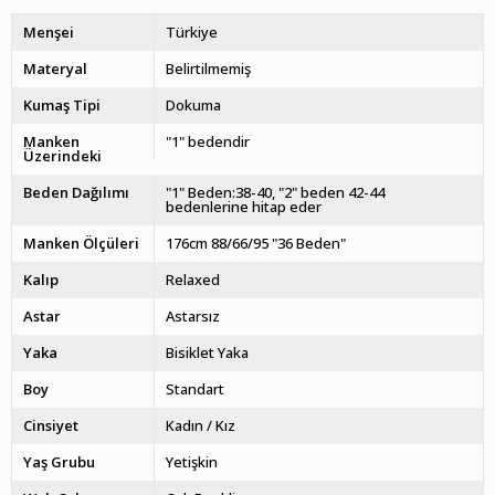
Menşei
Türkiye
Materyal
Belirtilmemiş
Kumaş Tipi
Dokuma
Manken
"1" bedendir
Üzerindeki
Beden Dağılımı
"1" Beden:38-40, "2" beden 42-44
bedenlerine hitap eder
Manken Ölçüleri
176cm 88/66/95 "36 Beden"
Kalıp
Relaxed
Astar
Astarsız
Yaka
Bisiklet Yaka
Boy
Standart
Cinsiyet
Kadın / Kız
Yaş Grubu
Yetişkin