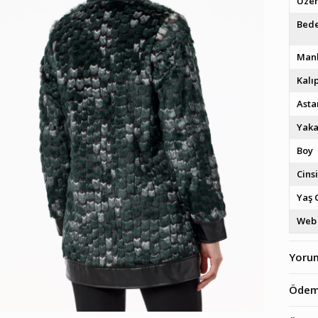
Üzer
Bede
Mank
Kalı
Asta
Yak
Boy
Cins
Yaş 
Web 
Yoru
Ödem