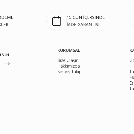
 ÖDEME
15 GÜN İÇERSINDE
LERI
İADE GARANTISI
KURUMSAL
K
OLSUN.
Bize Ulaşın
G
Hakkımızda
Hı
Sipariş Takip
Tu
El
Et
Ta