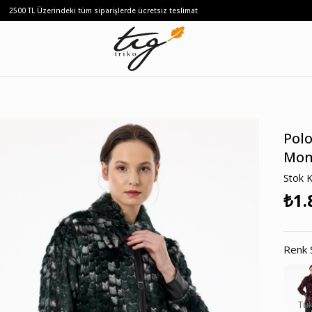
2500 TL Üzerindeki tüm siparişlerde ücretsiz teslimat
Polo
Mon
Stok 
₺1.
Renk 
Tü