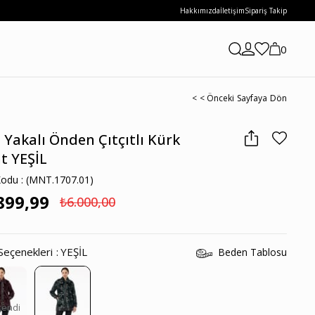
Hakkımızda
İletişim
Sipariş Takip
0
< < Önceki Sayfaya Dön
 Yakalı Önden Çıtçıtlı Kürk
t YEŞİL
Kodu
(MNT.1707.01)
899,99
₺6.000,00
Seçenekleri
YEŞİL
Beden Tablosu
kendi