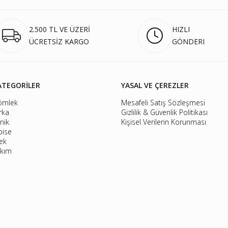
2.500 TL VE ÜZERİ
HIZLI
ÜCRETSİZ KARGO
GÖNDERI
ATEGORİLER
YASAL VE ÇEREZLER
ömlek
Mesafeli Satış Sözleşmesi
rka
Gizlilik & Güvenlik Politikası
nik
Kişisel Verilerin Korunması
bise
ek
kım