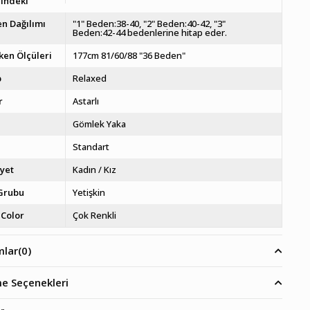
indeki
n Dağılımı
"1" Beden:38-40, "2" Beden:40-42, "3"
Beden:42-44 bedenlerine hitap eder.
en Ölçüleri
177cm 81/60/88 "36 Beden"
p
Relaxed
r
Astarlı
a
Gömlek Yaka
Standart
iyet
Kadın / Kız
Grubu
Yetişkin
Color
Çok Renkli
mlar
(0)
e Seçenekleri