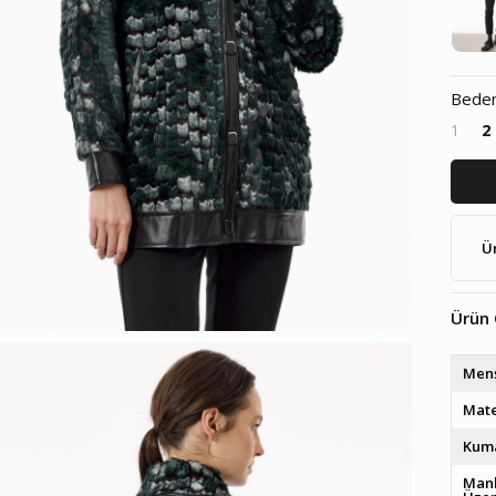
Bede
1
2
Ü
Ürün 
Men
Mate
Kuma
Man