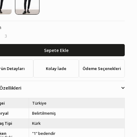
n
3
rün Detayları
Kolay İade
Ödeme Seçenekleri
Özellikleri
şei
Türkiye
ryal
Belirtilmemiş
ş Tipi
Kürk
ken
"1" bedendir