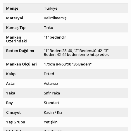
Menşei
Türkiye
Materyal
Belirtilmemiş
Kumaş Tipi
Triko
Manken
"1" bedendir
Üzerindeki
Beden Dağılımı
"1" Beden:38-40, "2" Beden:40-42, "3"
Beden:42-44 bedenlerine hitap eder.
Manken Ölçüleri
179cm 84/60/90 "36 Beden"
Kalıp
Fitted
Astar
Astarsız
Yaka
Sıfır Yaka
Boy
Standart
Cinsiyet
Kadın / Kız
Yaş Grubu
Yetişkin