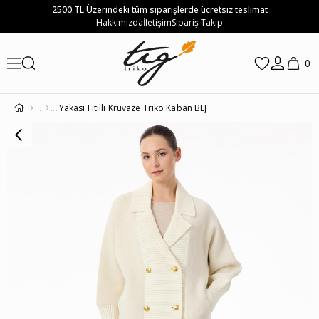
2500 TL Üzerindeki tüm siparişlerde ücretsiz teslimat
Hakkımızda
İletişim
Sipariş Takip
0
Yakası Fitilli Kruvaze Triko Kaban BEJ