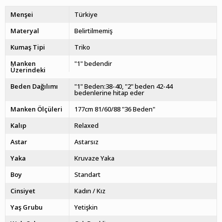
Menşei
Türkiye
Materyal
Belirtilmemiş
Kumaş Tipi
Triko
Manken
"1" bedendir
Üzerindeki
Beden Dağılımı
"1" Beden:38-40, "2" beden 42-44
bedenlerine hitap eder
Manken Ölçüleri
177cm 81/60/88 "36 Beden"
Kalıp
Relaxed
Astar
Astarsız
Yaka
Kruvaze Yaka
Boy
Standart
Cinsiyet
Kadın / Kız
Yaş Grubu
Yetişkin